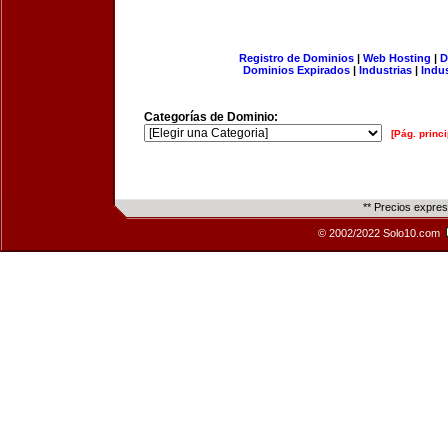
Registro de Dominios
|
Web Hosting
|
D
Dominios Expirados
|
Industrias
|
Indu
Categorías de Dominio:
[Pág. princi
** Precios expre
© 2002/2022 Solo10.com