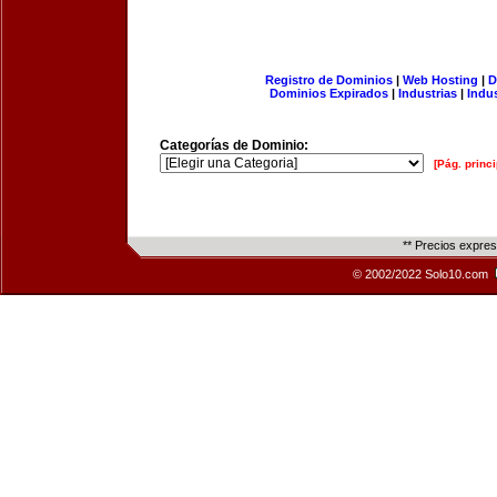
Registro de Dominios
|
Web Hosting
|
D
Dominios Expirados
|
Industrias
|
Indu
Categorías de Dominio:
[Pág. princi
** Precios expre
© 2002/2022 Solo10.com