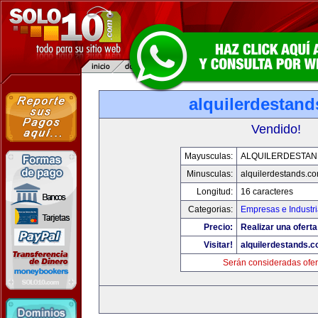
alquilerdestan
Vendido!
Mayusculas:
ALQUILERDESTA
Minusculas:
alquilerdestands.c
Longitud:
16 caracteres
Categorias:
Empresas e Industr
Precio:
Realizar una oferta
Visitar!
alquilerdestands.
Serán consideradas ofer