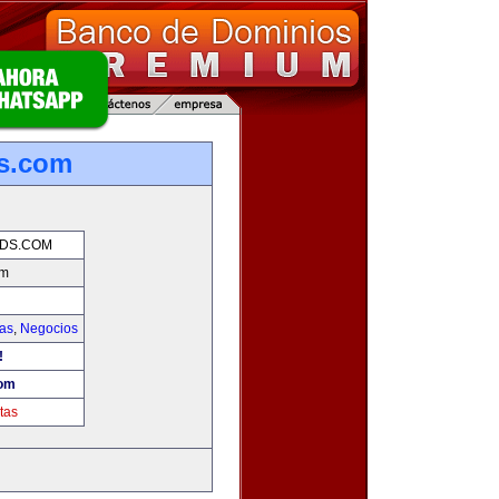
ds.com
NDS.COM
om
ias
,
Negocios
!
com
tas