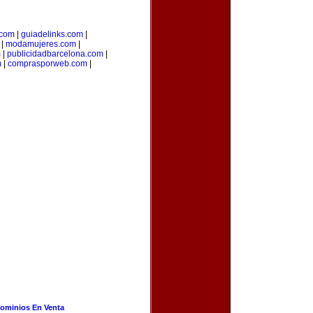
.com
|
guiadelinks.com
|
|
modamujeres.com
|
m
|
publicidadbarcelona.com
|
m
|
comprasporweb.com
|
ominios En Venta