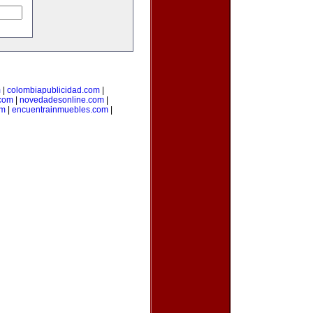
m
|
colombiapublicidad.com
|
.com
|
novedadesonline.com
|
om
|
encuentrainmuebles.com
|