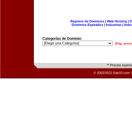
Registro de Dominios
|
Web Hosting
|
D
Dominios Expirados
|
Industrias
|
Indu
Categorías de Dominio:
[Pág. princi
** Precios expre
© 2002/2022 Solo10.com