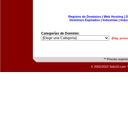
Registro de Dominios
|
Web Hosting
|
D
Dominios Expirados
|
Industrias
|
Indu
Categorías de Dominio:
[Pág. princi
** Precios expre
© 2002/2022 Solo10.com