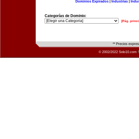
Dominios Expirados
|
Industrias
|
Indu
Categorías de Dominio:
[Pág. princi
** Precios expre
© 2002/2022 Solo10.com