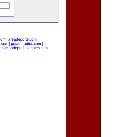
com
|
areadeporte.com
|
l.com
|
guiaderadios.com
|
rmaciondeprofesionales.com
|