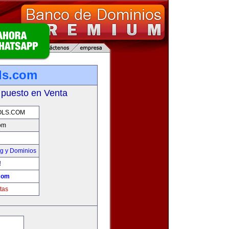
ls.com
 puesto en Venta
OLS.COM
com
g y Dominios
!
.com
tas