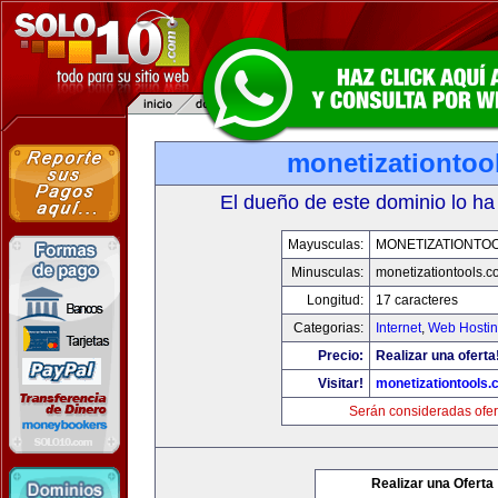
monetizationtoo
El dueño de este dominio lo ha
Mayusculas:
MONETIZATIONTO
Minusculas:
monetizationtools.
Longitud:
17 caracteres
Categorias:
Internet
,
Web Hostin
Precio:
Realizar una oferta
Visitar!
monetizationtools
Serán consideradas ofer
Realizar una Oferta