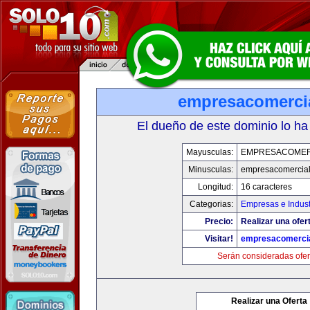
empresacomerci
El dueño de este dominio lo ha
Mayusculas:
EMPRESACOMER
Minusculas:
empresacomercia
Longitud:
16 caracteres
Categorias:
Empresas e Indust
Precio:
Realizar una ofer
Visitar!
empresacomerci
Serán consideradas ofer
Realizar una Oferta