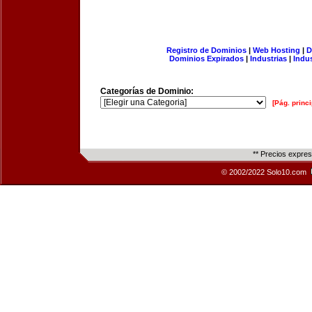
Registro de Dominios
|
Web Hosting
|
D
Dominios Expirados
|
Industrias
|
Indu
Categorías de Dominio:
[Pág. princi
** Precios expre
© 2002/2022 Solo10.com