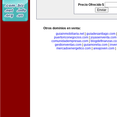
Precio Ofrecido $
Otros dominios en venta:
guiainmobiliaria.net
|
guiadesantiago.com
puertoriconegocios.com
|
joyasenventa.com
comunidadempresas.com
|
blogdefinanzas.c
gestionventas.com
|
guiamorelia.com
|
inve
mercadoenergetico.com
|
areajoven.com
|