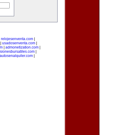
|
relojesenventa.com
|
|
usadosenventa.com
|
om
|
admonetization.com
|
rsionesbursatiles.com
|
autosenalquiler.com
|