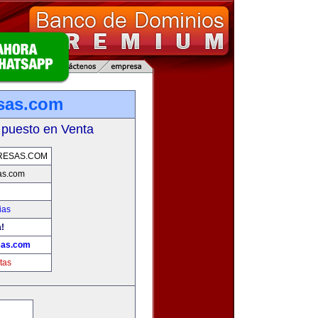
sas.com
 puesto en Venta
RESAS.COM
as.com
ias
a!
sas.com
tas