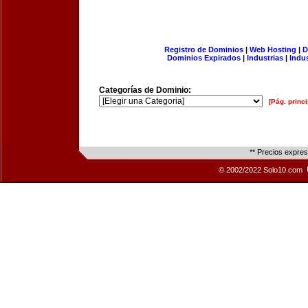
Registro de Dominios
|
Web Hosting
|
D
Dominios Expirados
|
Industrias
|
Indu
Categorías de Dominio:
[Pág. princi
** Precios expre
© 2002/2022 Solo10.com