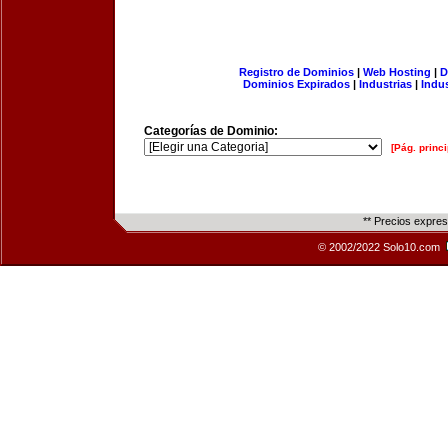
Registro de Dominios
|
Web Hosting
|
D
Dominios Expirados
|
Industrias
|
Indu
Categorías de Dominio:
[Pág. princi
** Precios expre
© 2002/2022 Solo10.com