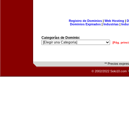
Registro de Dominios
|
Web Hosting
|
D
Dominios Expirados
|
Industrias
|
Indu
Categorías de Dominio:
[Pág. princi
** Precios expre
© 2002/2022 Solo10.com