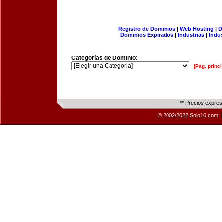
Registro de Dominios
|
Web Hosting
|
D
Dominios Expirados
|
Industrias
|
Indu
Categorías de Dominio:
[Pág. princi
** Precios expre
© 2002/2022 Solo10.com