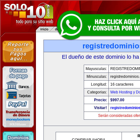
registredomini
El dueño de este dominio lo ha
Mayusculas:
REGISTREDOMI
Minusculas:
registredominios
Longitud:
16 caracteres
Categorias:
Web Hosting y D
Precio:
$997.00
Visitar!
registredominio
Serán consideradas ofer
R