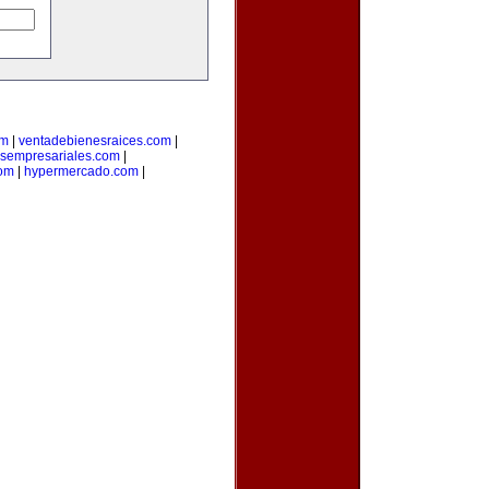
om
|
ventadebienesraices.com
|
osempresariales.com
|
om
|
hypermercado.com
|