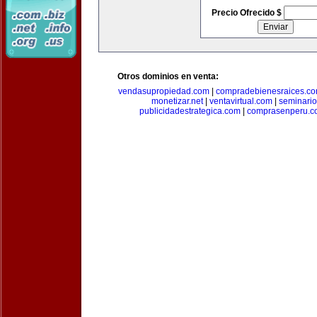
Precio Ofrecido $
Otros dominios en venta:
vendasupropiedad.com
|
compradebienesraices.c
monetizar.net
|
ventavirtual.com
|
seminari
publicidadestrategica.com
|
comprasenperu.c