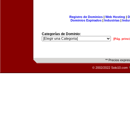
Registro de Dominios
|
Web Hosting
|
D
Dominios Expirados
|
Industrias
|
Indu
Categorías de Dominio:
[Pág. princi
** Precios expre
© 2002/2022 Solo10.com