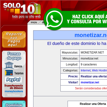
monetizar.n
El dueño de este dominio lo ha
Mayusculas:
MONETIZAR.NET
Minusculas:
monetizar.net
Longitud:
9 caracteres
Categorias:
Internet
,
Web Hostin
Precio:
Realizar una oferta
Visitar!
monetizar.net
Serán consideradas ofer
Realizar una Oferta