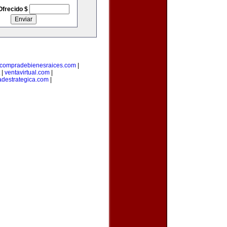
Ofrecido $
compradebienesraices.com
|
|
ventavirtual.com
|
adestrategica.com
|