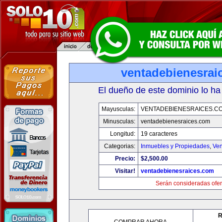
ventadebienesrai
El dueño de este dominio lo ha
Mayusculas:
VENTADEBIENESRAICES.C
Minusculas:
ventadebienesraices.com
Longitud:
19 caracteres
Categorias:
Inmuebles y Propiedades
,
Ven
Precio:
$2,500.00
Visitar!
ventadebienesraices.com
Serán consideradas ofer
R