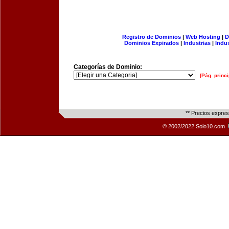
Registro de Dominios
|
Web Hosting
|
D
Dominios Expirados
|
Industrias
|
Indu
Categorías de Dominio:
[Pág. princi
** Precios expre
© 2002/2022 Solo10.com