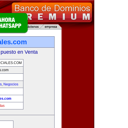
ales.com
 puesto en Venta
CIALES.COM
s.com
as
,
Negocios
les.com
tas