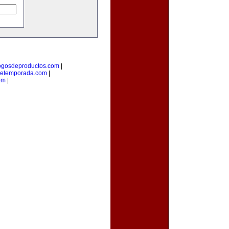
ogosdeproductos.com
|
detemporada.com
|
om
|