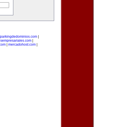
parkingdedominios.com
|
osempresariales.com
|
.com
|
mercadohost.com
|