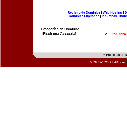
Registro de Dominios
|
Web Hosting
|
D
Dominios Expirados
|
Industrias
|
Indu
Categorías de Dominio:
[Pág. princi
** Precios expre
© 2002/2022 Solo10.com