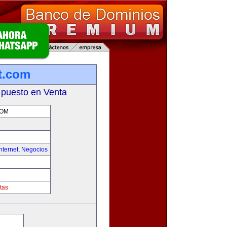
et.com
 puesto en Venta
COM
nternet
,
Negocios
tas