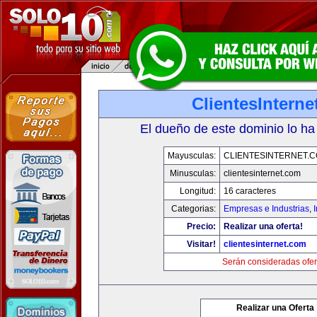
ClientesIntern
El dueño de este dominio lo ha
Mayusculas:
CLIENTESINTERNET.
Minusculas:
clientesinternet.com
Longitud:
16 caracteres
Categorias:
Empresas e Industrias
,
I
Precio:
Realizar una oferta!
Visitar!
clientesinternet.com
Serán consideradas ofer
Realizar una Oferta