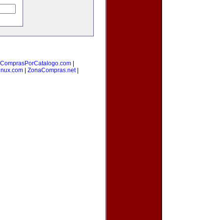
ComprasPorCatalogo.com
|
inux.com
|
ZonaCompras.net
|