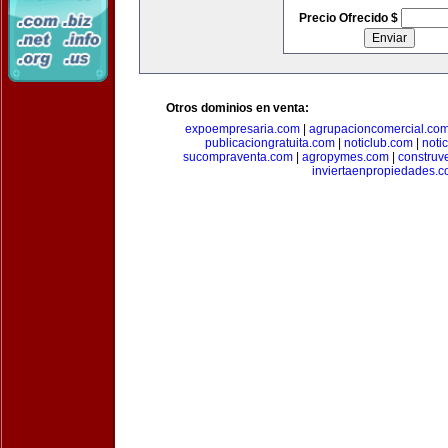
Precio Ofrecido $
Otros dominios en venta:
expoempresaria.com
|
agrupacioncomercial.co
publicaciongratuita.com
|
noticlub.com
|
noti
sucompraventa.com
|
agropymes.com
|
construv
inviertaenpropiedades.