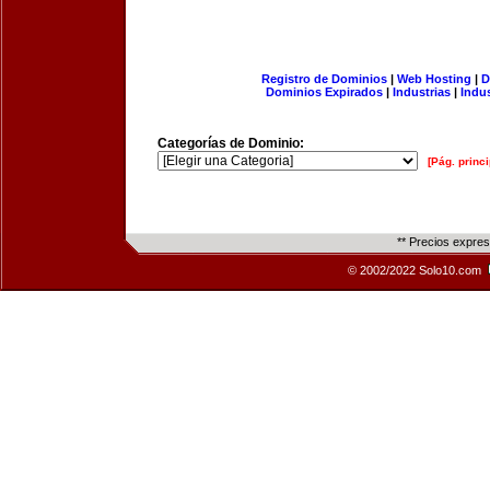
Registro de Dominios
|
Web Hosting
|
D
Dominios Expirados
|
Industrias
|
Indu
Categorías de Dominio:
[Pág. princi
** Precios expre
© 2002/2022 Solo10.com