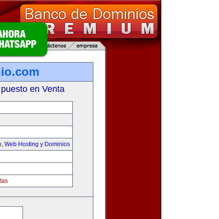
io.com
 puesto en Venta
o
,
Web Hosting y Dominios
tas