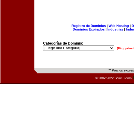
Registro de Dominios
|
Web Hosting
|
D
Dominios Expirados
|
Industrias
|
Indu
Categorías de Dominio:
[Pág. princi
** Precios expre
© 2002/2022 Solo10.com