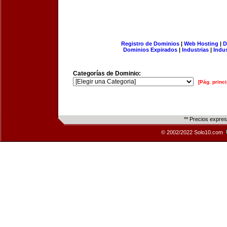
Registro de Dominios
|
Web Hosting
|
D
Dominios Expirados
|
Industrias
|
Indu
Categorías de Dominio:
[Pág. princi
** Precios expre
© 2002/2022 Solo10.com