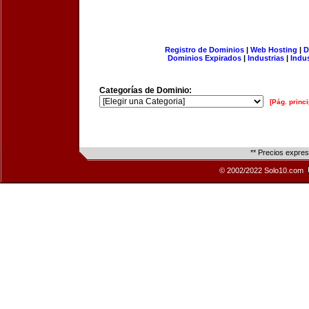
Registro de Dominios
|
Web Hosting
|
D
Dominios Expirados
|
Industrias
|
Indu
Categorías de Dominio:
[Pág. princi
** Precios expre
© 2002/2022 Solo10.com