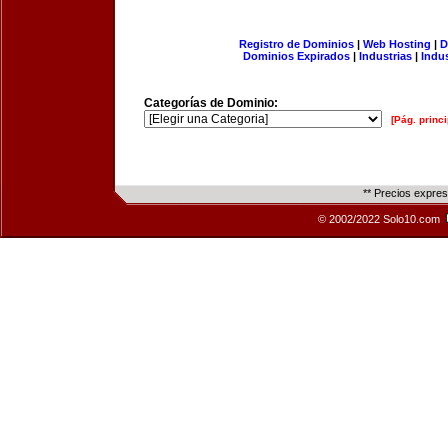
Registro de Dominios
|
Web Hosting
|
D
Dominios Expirados
|
Industrias
|
Indu
Categorías de Dominio:
[Pág. princi
** Precios expre
© 2002/2022 Solo10.com