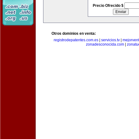
Precio Ofrecido $
Otros dominios en venta:
registrodepatentes.com.es
|
servicios.tv
|
mejorven
zonadesconocida.com
|
zonatu