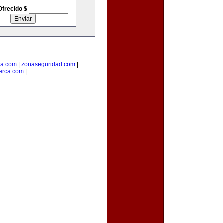
Ofrecido $
ta.com
|
zonaseguridad.com
|
erca.com
|