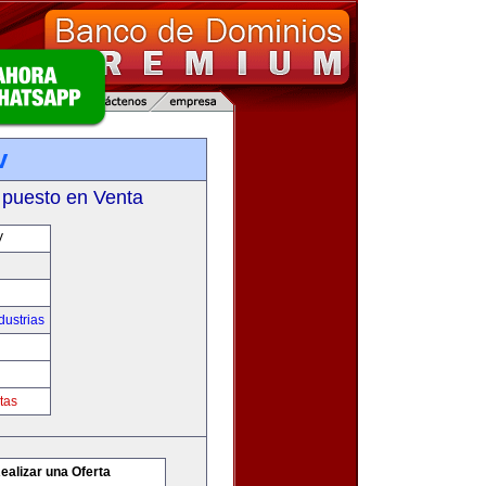
v
 puesto en Venta
V
dustrias
tas
ealizar una Oferta