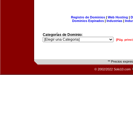
Registro de Dominios
|
Web Hosting
|
D
Dominios Expirados
|
Industrias
|
Indu
Categorías de Dominio:
[Pág. princi
** Precios expre
© 2002/2022 Solo10.com