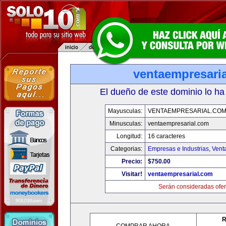
ventaempresari
El dueño de este dominio lo ha
Mayusculas:
VENTAEMPRESARIAL.CO
Minusculas:
ventaempresarial.com
Longitud:
16 caracteres
Categorias:
Empresas e Industrias
,
Vent
Precio:
$750.00
Visitar!
ventaempresarial.com
Serán consideradas ofer
R