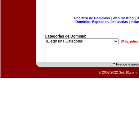
Registro de Dominios
|
Web Hosting
|
D
Dominios Expirados
|
Industrias
|
Indu
Categorías de Dominio:
[Pág. princi
** Precios expre
© 2002/2022 Solo10.com