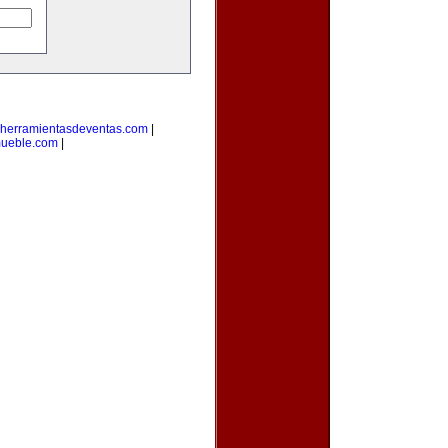
herramientasdeventas.com
|
mueble.com
|