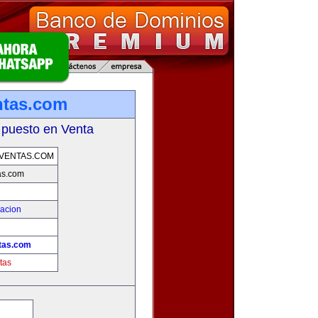
ntas.com
 puesto en Venta
VENTAS.COM
as.com
zacion
tas.com
tas